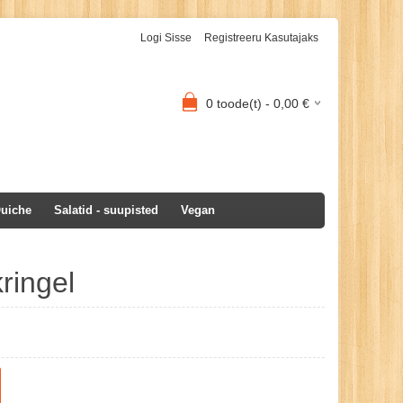
Logi Sisse
Registreeru Kasutajaks
0
toode(t) -
0,00
€
uiche
Salatid - suupisted
Vegan
kringel