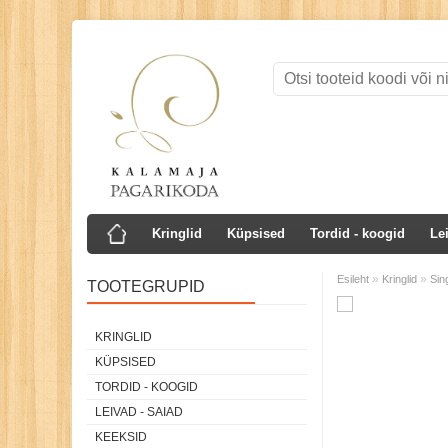
Kringlid
Küpsised
Tordid - koogid
Le
»
»
Esileht
Kringlid
Sin
TOOTEGRUPID
KRINGLID
KÜPSISED
TORDID - KOOGID
LEIVAD - SAIAD
KEEKSID