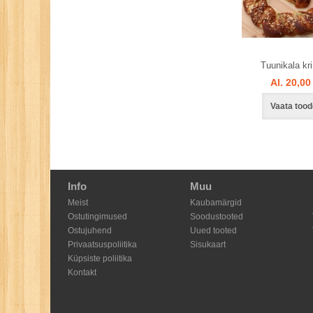
Tuunikala kri
Al. 20,00
Vaata tood
Info
Muu
Meist
Kaubamärgid
Ostutingimused
Soodustooted
Ostujuhend
Uued tooted
Privaatsuspoliitika
Sisukaart
Küpsiste poliitika
Kontakt