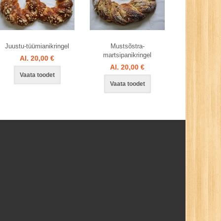
Juustu-tüümianikringel
Mustsõstra-
martsipanikringel
Al. 20,00 €
Al. 20,00 €
Vaata toodet
Vaata toodet