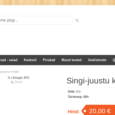
ivad - saiad
Keeksid
Pirukad
Muud tooted
Uudistoode
Q
gi-juustu kringel
Singi-juustu 
Zoom
Ühik:
KG
Tarneaeg:
48h
20,00 €
Hind: