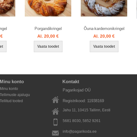
ngel
Porgandikringel
Õuna-kardemonikringel
 €
Al. 20,00 €
Al. 20,00 €
et
Vaata toodet
Vaata toodet
Minu konto
Kontakt
Minu konto
Pagarikojad OÜ
Tellimuste ajalugu
Registrikood: 11938169
Tellitud tooted
Jahu 11, 10415
Tallinn
, Eesti
5681 8030, 5852 9261
info@pagarikoda.ee